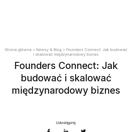
English
Polski
Strona główna
>
Newsy & Blog
> Founders Connect: Jak budować
i skalować międzynarodowy biznes
Founders Connect: Jak
budować i skalować
międzynarodowy biznes
Udostępnij: