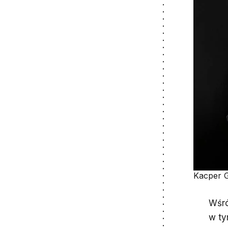
Kacper G
Wśró
w ty