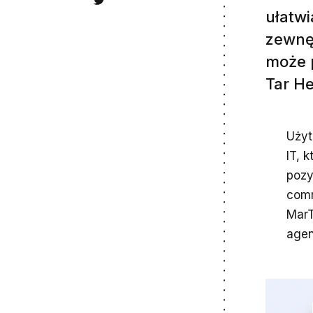
ułatwi
zewnęt
może p
Tar He
Uży
IT, 
pozy
comm
MarT
agen