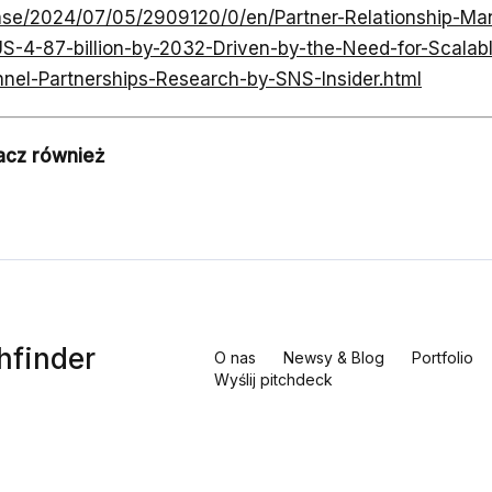
ase/2024/07/05/2909120/0/en/Partner-Relationship-M
US-4-87-billion-by-2032-Driven-by-the-Need-for-Scalabl
nel-Partnerships-Research-by-SNS-Insider.html
acz również
hfinder
O nas
Newsy & Blog
Portfolio
Wyślij pitchdeck