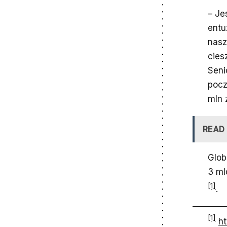
– Je
entu
nasz
cies
Seni
pocz
mln z
READ
Glob
3 ml
[1]
.
[1]
h