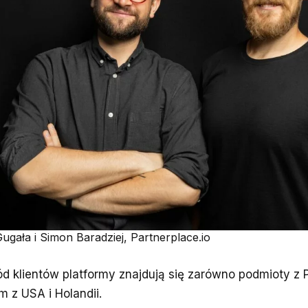
ugała i Simon Baradziej, Partnerplace.io
d klientów platformy znajdują się zarówno podmioty z Pol
m z USA i Holandii.