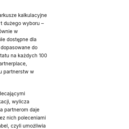
arkusze kalkulacyjne
yt dużego wyboru –
ównie w
le dostępne dla
e dopasowane do
etatu na każdych 100
artnerplace,
u partnerstw w
olecającymi
acji, wylicza
 a partnerom daje
zez nich poleceniami
bel, czyli umożliwia