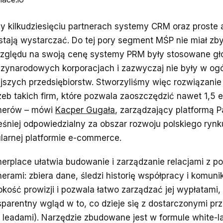
zy kilkudziesięciu partnerach systemy CRM oraz proste 
stają wystarczać. Do tej pory segment MŚP nie miał zb
zględu na swoją cenę systemy PRM były stosowane gł
zynarodowych korporacjach i zazwyczaj nie były w ogó
jszych przedsiębiorstw. Stworzyliśmy więc rozwiązani
zeb takich firm, które pozwala zaoszczędzić nawet 1,5 
nerów – mówi
Kacper Gugała
, zarządzający platformą P
śniej odpowiedzialny za obszar rozwoju polskiego rynk
larnej platformie e-commerce.
nerplace ułatwia budowanie i zarządzanie relacjami z p
nerami: zbiera dane, śledzi historię współpracy i komunik
kość prowizji i pozwala łatwo zarządzać jej wypłatami,
sparentny wgląd w to, co dzieje się z dostarczonymi pr
. leadami). Narzędzie zbudowane jest w formule white-la