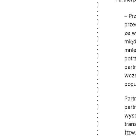
– Pr
prze
ze w
międ
mnie
potr
part
wcze
popu
Part
part
wyso
tran
(tzw