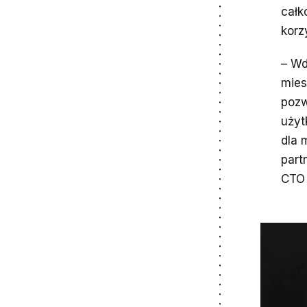
całk
korz
– Wd
mies
pozw
użyt
dla 
part
CTO 