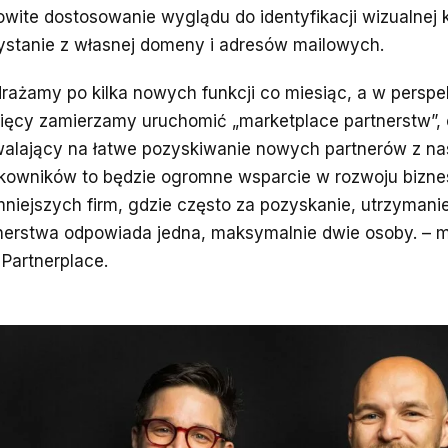
owite dostosowanie wyglądu do identyfikacji wizualnej k
ystanie z własnej domeny i adresów mailowych.
rażamy po kilka nowych funkcji co miesiąc, a w persp
ięcy zamierzamy uruchomić „marketplace partnerstw”,
alający na łatwe pozyskiwanie nowych partnerów z nasz
kowników to będzie ogromne wsparcie w rozwoju bizne
mniejszych firm, gdzie często za pozyskanie, utrzymanie 
nerstwa odpowiada jedna, maksymalnie dwie osoby. –
Partnerplace.