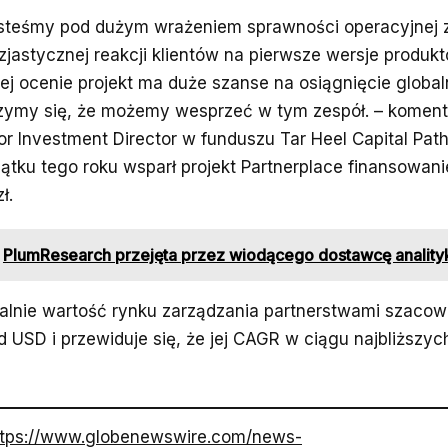
steśmy pod dużym wrażeniem sprawności operacyjnej za
zjastycznej reakcji klientów na pierwsze wersje produk
ej ocenie projekt ma duże szanse na osiągnięcie globa
zymy się, że możemy wesprzeć w tym zespół. – komen
or Investment Director w funduszu Tar Heel Capital Path
ątku tego roku wsparł projekt Partnerplace finansowan
ł.
PlumResearch przejęta przez wiodącego dostawcę anality
alnie wartość rynku zarządzania partnerstwami szacow
d USD i przewiduje się, że jej CAGR w ciągu najbliższyc
ttps://www.globenewswire.com/news-