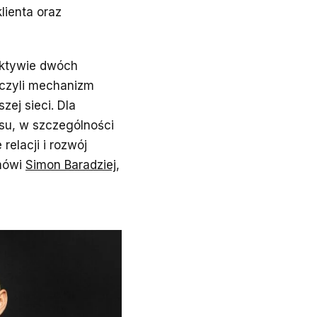
lienta oraz
ektywie dwóch
 czyli mechanizm
ej sieci. Dla
su, w szczególności
relacji i rozwój
 mówi
Simon Baradziej
,