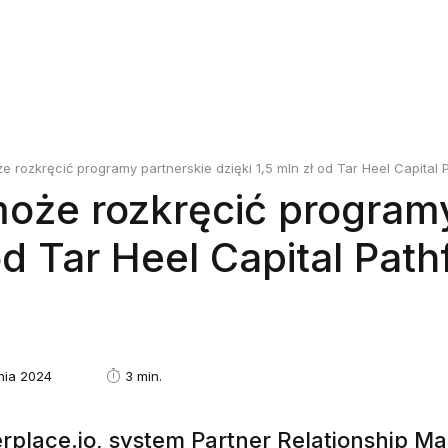
 rozkręcić programy partnerskie dzięki 1,5 mln zł od Tar Heel Capital 
oże rozkręcić programy
od Tar Heel Capital Path
nia 2024
3 min.
erplace.io, system Partner Relationship 