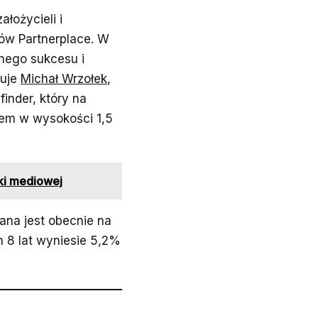
łożycieli i
tów Partnerplace. W
lnego sukcesu i
tuje
Michał Wrzołek
,
finder, który na
iem w wysokości 1,5
ki mediowej
ana jest obecnie na
h 8 lat wyniesie 5,2%