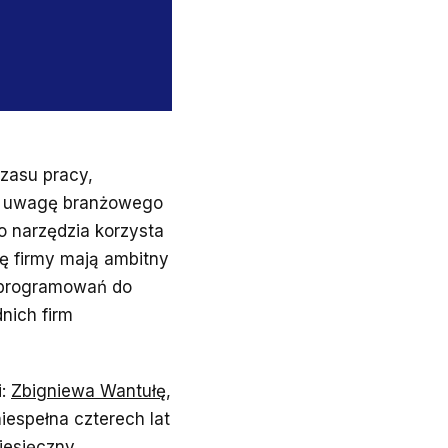
zasu pracy,
ł uwagę branżowego
o narzędzia korzysta
ię firmy mają ambitny
 oprogramowań do
nich firm
i:
Zbigniewa Wantułę
,
niespełna czterech lat
iesięczny