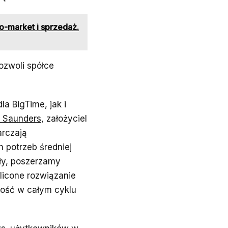
o-market i sprzedaż.
ozwoli spółce
a BigTime, jak i
n Saunders
, założyciel
arczają
 potrzeb średniej
iły, poszerzamy
licone rozwiązanie
tość w całym cyklu