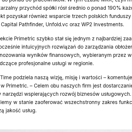
arzalny przychód spółki rósł średnio o ponad 190% każ
ekt pozyskał również wsparcie trzech polskich funduszy
 Capital Pathfinder, Unfold.vc oraz WP2 Investments.
ekcie Primetric szybko stał się jednym z najbardziej 
ocześnie intuicyjnych rozwiązań do zarządzania obłoż
nozowania wyników finansowych, wybieranym przez wi
dczące profesjonalne usługi w regionie.
gTime podziela naszą wizję, misję i wartości – komentuj
w Primetric. – Celem obu naszych firm jest dostarczani
y narzędzi wspierających rozwój biznesów usługowych. 
iemy w stanie zaoferować wszechstronny zakres funkcj
zą jakość usług.