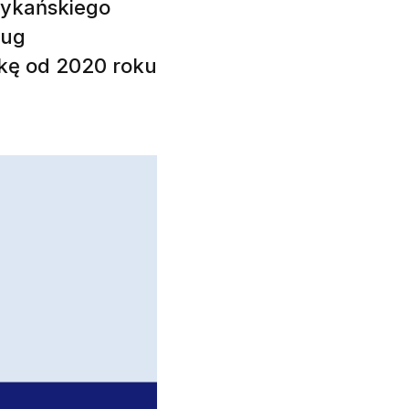
rykańskiego
ług
łkę od 2020 roku