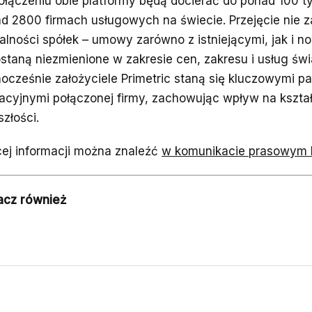
ołączeniu obie platformy będą docierać do ponad 100 
d 2800 firmach usługowych na świecie. Przejęcie nie z
łalności spółek – umowy zarówno z istniejącymi, jak i n
staną niezmienione w zakresie cen, zakresu i usług św
ocześnie założyciele Primetric staną się kluczowymi pa
acyjnymi połączonej firmy, zachowując wpływ na kształ
szłości.
ej informacji można znaleźć
w komunikacie prasowym P
acz również