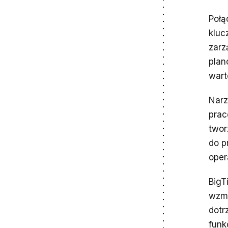
Połą
kluc
zarz
plan
wart
Narz
prac
twor
do p
oper
BigT
wzmo
dotr
funk