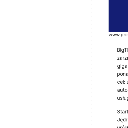
www.pri
BigT
zarz
giga
pona
cel:
auto
usłu
Star
Jędr
urós