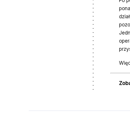
Po p
pona
dzia
pozo
Jedn
oper
przy
Więc
Zob