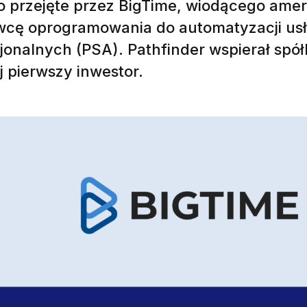
ło przejęte przez BigTime, wiodącego ame
wcę oprogramowania do automatyzacji us
jonalnych (PSA). Pathfinder wspierał spó
ej pierwszy inwestor.