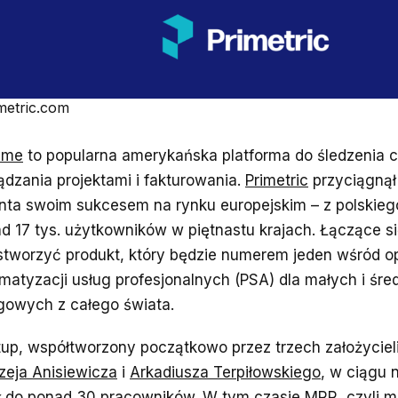
metric.com
ime
to popularna amerykańska platforma do śledzenia c
ądzania projektami i fakturowania.
Primetric
przyciągną
nta swoim sukcesem na rynku europejskim – z polskieg
d 17 tys. użytkowników w piętnastu krajach. Łączące s
 stworzyć produkt, który będzie numerem jeden wśród
matyzacji usług profesjonalnych (PSA) dla małych i śred
gowych z całego świata.
tup, współtworzony początkowo przez trzech założyciel
zeja Anisiewicza
i
Arkadiusza Terpiłowskiego
, w ciągu 
ł do ponad 30 pracowników. W tym czasie MRR, czyli m