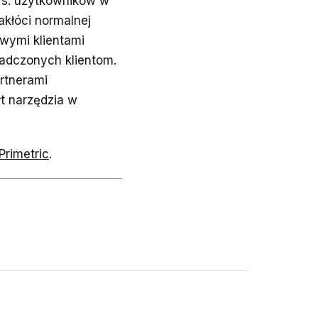
tys. użytkowników w
akłóci normalnej
owymi klientami
iadczonych klientom.
rtnerami
t narzędzia w
rimetric
.