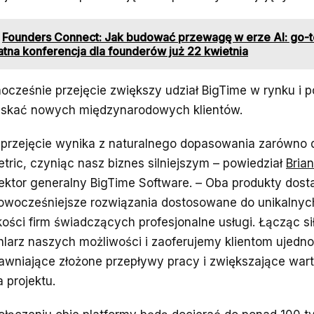
Founders Connect: Jak budować przewagę w erze AI: go-t
tna konferencja dla founderów już 22 kwietnia
ocześnie przejęcie zwiększy udział BigTime w rynku i p
skać nowych międzynarodowych klientów.
 przejęcie wynika z naturalnego dopasowania zarówno dl
etric, czyniąc nasz biznes silniejszym – powiedział
Bria
rektor generalny BigTime Software. – Oba produkty dost
owocześniejsze rozwiązania dostosowane do unikalnych
kości firm świadczących profesjonalne usługi. Łącząc s
larz naszych możliwości i zaoferujemy klientom ujedno
awniające złożone przepływy pracy i zwiększające war
a projektu.