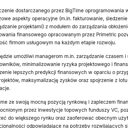
czenie dostarczanego przez BigTime oprogramowania 
zowe aspekty operacyjne (m.in. fakturowanie, śledzenie
ądzanie projektami) z modułem do zarządzania obłożen
owania finansowego opracowanym przez Primetric poz
ość firmom usługowym na każdym etapie rozwoju.
ędzie umożliwi managerom m.in. zarządzanie czasem i 
owników, minimalizowanie ryzyka projektowego i fina
zenie lepszych predykcji finansowych w oparciu o prz
rojektów, maksymalizację zysków oraz spojrzenie z lotu
acje.
ime ze swoją mocną pozycją rynkową i zapleczem fin
cnionym przez inwestycje topowych funduszy VC, pozw
zeć do większego rynku oraz zaoferować obecnym uż
cjonalności odpowiadające na potrzeby rozwijających s