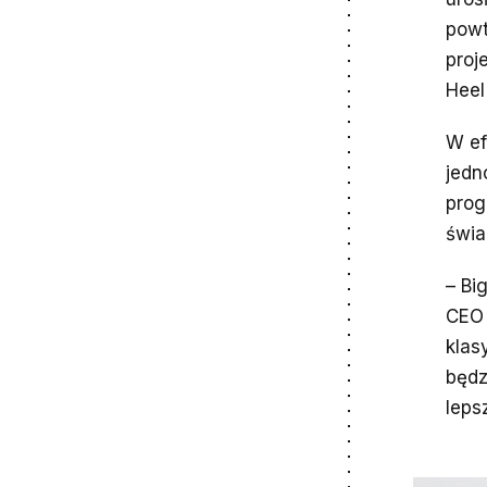
powt
proj
Heel
W ef
jedn
prog
świa
– Bi
CEO 
klas
będz
leps