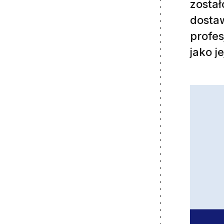
zosta
dosta
profes
jako j