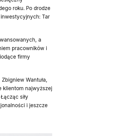
dego roku. Po drodze
 inwestycyjnych: Tar
zaawansowanych, a
eniem pracowników i
odące firmy
e Zbigniew Wantuła,
e klientom najwyższej
Łącząc siły
onalności i jeszcze