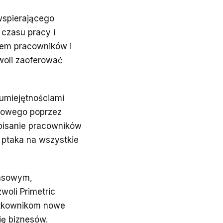
wspierającego
 czasu pracy i
iem pracowników i
woli zaoferować
umiejętnościami
nsowego poprzez
ypisanie pracowników
 ptaka na wszystkie
ansowym,
oli Primetric
ytkownikom nowe
ię biznesów.