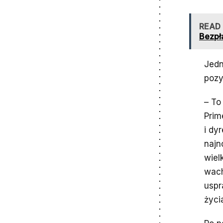
READ
Bezpła
Jedn
pozy
– To
Prim
i dy
najn
wiel
wach
uspr
życi