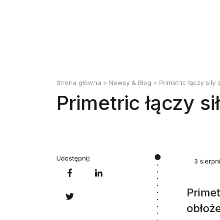
Strona główna
>
Newsy & Blog
> Primetric łączy siły
Primetric łączy s
Udostępnij:
3 sierpn
Primet
obłoż