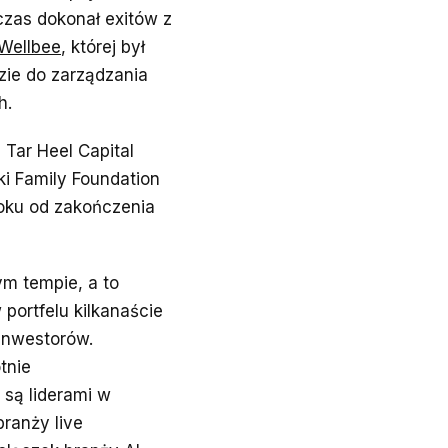
czas dokonał exitów z
Wellbee
, której był
dzie do zarządzania
h.
 Tar Heel Capital
ki Family Foundation
roku od zakończenia
m tempie, a to
portfelu kilkanaście
 inwestorów.
tnie
 są liderami w
branży live