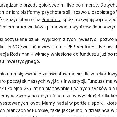
zarządzanie przedsiębiorstwem i live commerce. Dotych
h z nich: platformy psychoterapii i rozwoju osobistego
łzałożycielem oraz
Primetric
, spółki rozwijającej narzę
żeniem pracowników i planowania wyników finansowyc
ki pozyskane dzięki wyjściom z tych inwestycji pozwolą
finder VC zwrócić inwestorom – PFR Ventures i Bielowic
acja Rodzinna – wkłady wniesione do funduszu już po 
su inwestycyjnego.
ało nam się zwrócić zainwestowane środki w rekordowy
ero początek naszych wyjść z inwestycji. Fundusz ma w 
ek i kolejne 3-5 lat na planowanie finalnych zysków dla
jemy w zwroty na całym funduszu w wysokości kilkukro
westowanych kwot. Mamy nadal w portfelu spółki, które
ch branżach w Europie, takie jak Selmo.io działająca w 