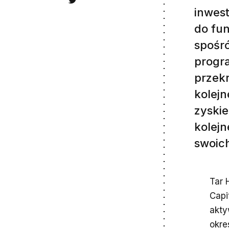
inwest
do fu
spośr
progra
przekr
kolejn
zyskie
kolejn
swoich
Tar 
Capi
akty
okre