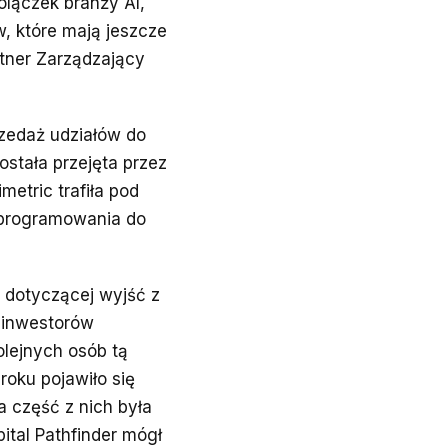
olączek branży AI,
w, które mają jeszcze
rtner Zarządzający
zedaż udziałów do
ostała przejęta przez
metric trafiła pod
oprogramowania do
i dotyczącej wyjść z
 inwestorów
olejnych osób tą
oku pojawiło się
a część z nich była
ital Pathfinder mógł