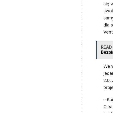
się 
swoi
samy
dla 
Vent
READ
Bezpła
We w
jede
2.0.
proj
– Ko
Clea