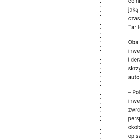
comm
jaką
czas
Tar 
Oba 
inwe
lide
skrz
auto
– Po
inwe
zwro
pers
okoł
opis