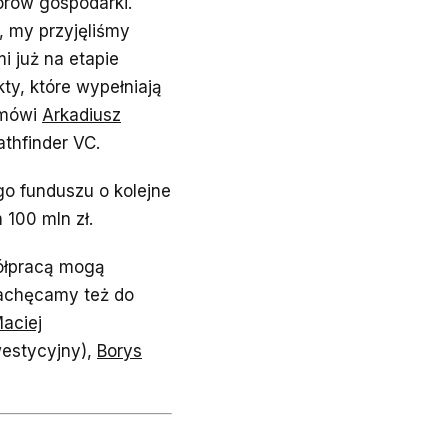
torów gospodarki.
 my przyjęliśmy
i już na etapie
y, które wypełniają
– mówi
Arkadiusz
athfinder VC.
go funduszu o kolejne
100 mln zł.
ółpracą mogą
Zachęcamy też do
aciej
westycyjny),
Borys