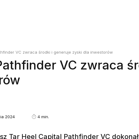
thfinder VC zwraca środki i generuje zyski dla inwestorów
Pathfinder VC zwraca śr
orów
nia 2024
4 min.
z Tar Heel Capital Pathfinder VC dokonał