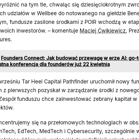
wyróżnić na tym tle, chwaląc się dziesięciokrotnym zw
ch udziałów w Wellbee do notowanego na giełdzie Bene
m, fundusze zasilone środkami z POIR wchodzą w eta
swoich inwestorów. – komentuje
Maciej Ćwikiewicz
, Pre
ures.
Founders Connect: Jak budować przewagę w erze AI: go-t
tna konferencja dla founderów już 22 kwietnia
rześniu Tar Heel Capital Pathfinder uruchomił nowy fun
n z pierwszych pozyskał w zarządzanie środki z noweg
 Zespół funduszu chce zainwestować zebrany kapitał w
ektów.
ncentrujemy się na przełomowych technologiach w obs
nTech, EdTech, MedTech i Cybersecurity, szczególnie 