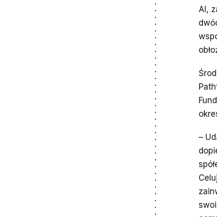
AI, 
dwóc
wspó
obło
Środ
Path
Fund
okre
– Ud
dopi
spół
Celu
zain
swoi