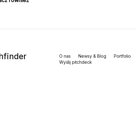
acz również
hfinder
O nas
Newsy & Blog
Portfolio
Wyślij pitchdeck