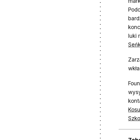
mark
Podc
bard
konc
luki
Seń
Zarz
wkła
Foun
wysy
kont
Kos
Szko