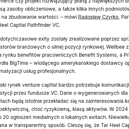
erce czy projekt rozwiązujący jedną z największych b
 są zasoby obliczeniowe, a także kilka innych podmiotó
 na zbudowanie wartości. – mówi
Radosław Czyrko
, Pa
Heel Capital Pathfinder VC.
dotychczasowe exity zostały zrealizowane poprzez spr
storów branżowych o silnej pozycji rynkowej. Wellbee z
ra rynku benefitów pracowniczych Benefit Systems, a Pri
ydła BigTime – wiodącego amerykańskiego dostawcy 
matyzacji usług profesjonalnych.
lski rynek venture capital bardzo potrzebuje komunikacj
stycji przez fundusze VC. Dane o wygenerowanych dla
tach będą istotnie przekładać się na zainteresowania k
pektywiczną, choć ryzykowną, klasą aktywów. W 2024 r
o 20 ogłoszeń medialnych o lokalnych exitach. Niewielk
ana w transparentny sposób. Cieszę się, że Tar Heel Cap