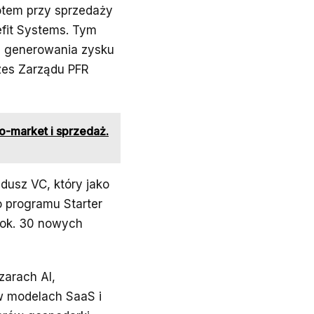
rotem przy sprzedaży
fit Systems. Tym
p generowania zysku
zes Zarządu PFR
o-market i sprzedaż.
dusz VC, który jako
o programu Starter
 ok. 30 nowych
zarach AI,
w modelach SaaS i