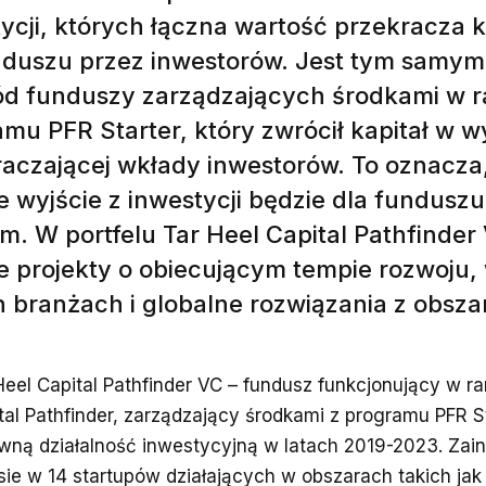
ycji, których łączna wartość przekracza k
nduszu przez inwestorów. Jest tym samy
ód funduszy zarządzających środkami w 
mu PFR Starter, który zwrócił kapitał w 
aczającej wkłady inwestorów. To oznacza
e wyjście z inwestycji będzie dla fundus
m. W portfelu Tar Heel Capital Pathfinder
e projekty o obiecującym tempie rozwoju,
 branżach i globalne rozwiązania z obszar
Heel Capital Pathfinder VC – fundusz funkcjonujący w r
tal Pathfinder, zarządzający środkami z programu PFR St
wną działalność inwestycyjną w latach 2019-2023. Za
sie w 14 startupów działających w obszarach takich jak