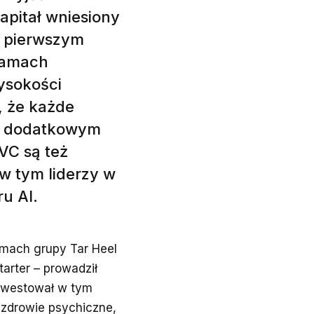
apitał wniesiony
m pierwszym
ramach
wysokości
, że każde
zu dodatkowym
 VC są też
 w tym liderzy w
u AI.
amach grupy Tar Heel
arter – prowadził
inwestował w tym
 zdrowie psychiczne,