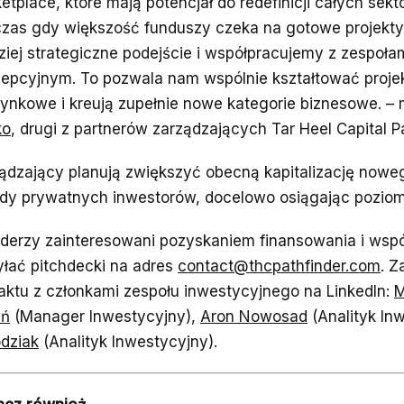
etplace, które mają potencjał do redefinicji całych sek
zas gdy większość funduszy czeka na gotowe projekty,
ziej strategiczne podejście i współpracujemy z zespołam
epcyjnym. To pozwala nam wspólnie kształtować projekt
 rynkowe i kreują zupełnie nowe kategorie biznesowe. 
ko
, drugi z partnerów zarządzających Tar Heel Capital P
ądzający planują zwiększyć obecną kapitalizację nowe
dy prywatnych inwestorów, docelowo osiągając poziom 
derzy zainteresowani pozyskaniem finansowania i wsp
łać pitchdecki na adres
contact@thcpathfinder.com
. 
aktu z członkami zespołu inwestycyjnego na LinkedIn:
M
uń
(Manager Inwestycyjny),
Aron Nowosad
(Analityk In
dziak
(Analityk Inwestycyjny).