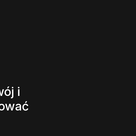
ój i
zować