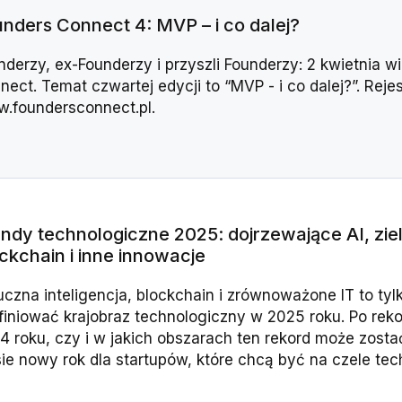
nders Connect 4: MVP – i co dalej?
nderzy, ex-Founderzy i przyszli Founderzy: 2 kwietnia 
ect. Temat czwartej edycji to “MVP - i co dalej?”. Rejes
.foundersconnect.pl.
ndy technologiczne 2025: dojrzewające AI, zi
ckchain i inne innowacje
uczna inteligencja, blockchain i zrównoważone IT to ty
finiować krajobraz technologiczny w 2025 roku. Po rek
4 roku, czy i w jakich obszarach ten rekord może zosta
sie nowy rok dla startupów, które chcą być na czele tec