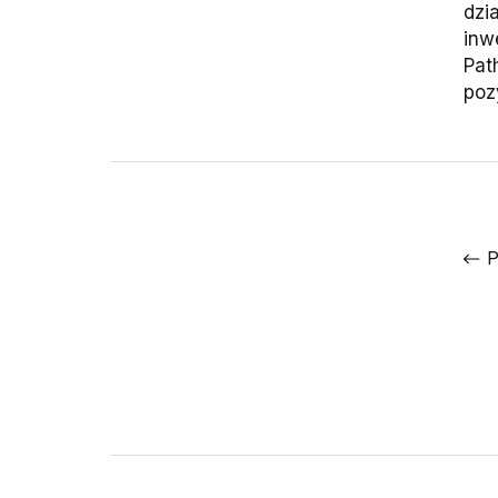
dzi
inw
Pat
poz
P