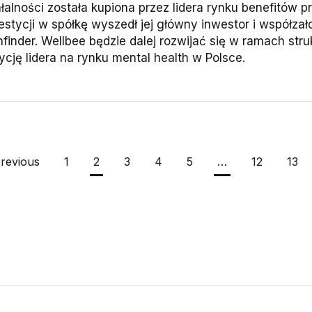
ałalności została kupiona przez lidera rynku benefitów 
estycji w spółkę wyszedł jej główny inwestor i współzało
hfinder. Wellbee będzie dalej rozwijać się w ramach str
ycję lidera na rynku mental health w Polsce.
revious
1
2
3
4
5
…
12
13