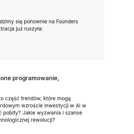
widzimy się ponownie na Founders
tracja już ruszyła:
elone programowanie,
lko część trendów, które mogą
ordowym wzroście inwestycji w AI w
ć pobity? Jakie wyzwania i szanse
hnologicznej rewolucji?