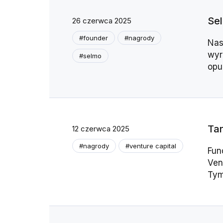
Sel
26 czerwca 2025
#founder
#nagrody
Nas
wyr
#selmo
opu
Tar
12 czerwca 2025
#nagrody
#venture capital
Fun
Ven
Tym