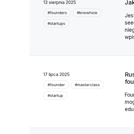
Jak
13 sierpnia 2025
#founders
#knowhow
Jes
see
#startups
nie
wpis
Rus
17 lipca 2025
fo
#founder
#masterclass
Fou
#startup
mog
edu