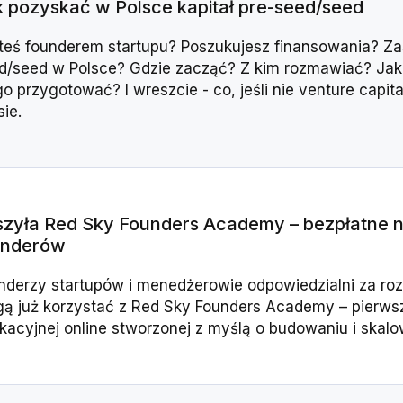
 pozyskać w Polsce kapitał pre-seed/seed
teś founderem startupu? Poszukujesz finansowania? Zas
d/seed w Polsce? Gdzie zacząć? Z kim rozmawiać? Jak p
go przygotować? I wreszcie - co, jeśli nie venture capi
ie.
zyła Red Sky Founders Academy – bezpłatne na
underów
nderzy startupów i menedżerowie odpowiedzialni za ro
ą już korzystać z Red Sky Founders Academy – pierwsz
kacyjnej online stworzonej z myślą o budowaniu i skal