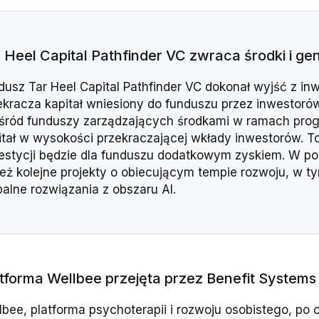
 Heel Capital Pathfinder VC zwraca środki i ge
dusz Tar Heel Capital Pathfinder VC dokonał wyjść z inw
ekracza kapitał wniesiony do funduszu przez inwestor
śród funduszy zarządzających środkami w ramach progr
itał w wysokości przekraczającej wkłady inwestorów. To
estycji będzie dla funduszu dodatkowym zyskiem. W port
też kolejne projekty o obiecującym tempie rozwoju, w t
balne rozwiązania z obszaru AI.
tforma Wellbee przejęta przez Benefit Systems
lbee, platforma psychoterapii i rozwoju osobistego, po 