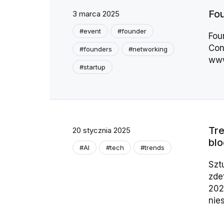
Fou
3 marca 2025
#event
#founder
Fou
Conn
#founders
#networking
www
#startup
Tre
20 stycznia 2025
blo
#AI
#tech
#trends
Szt
zde
202
nie