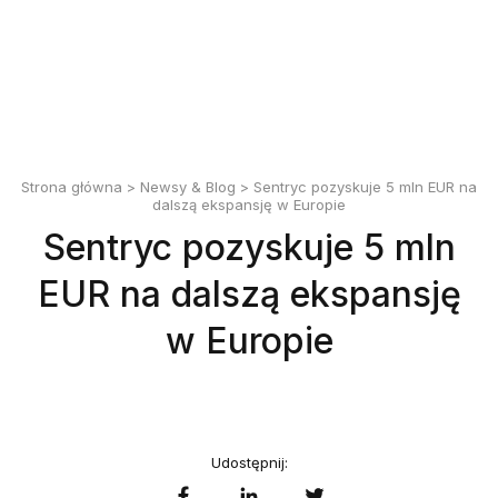
English
Polski
Strona główna
>
Newsy & Blog
> Sentryc pozyskuje 5 mln EUR na
dalszą ekspansję w Europie
Sentryc pozyskuje 5 mln
EUR na dalszą ekspansję
w Europie
Udostępnij: