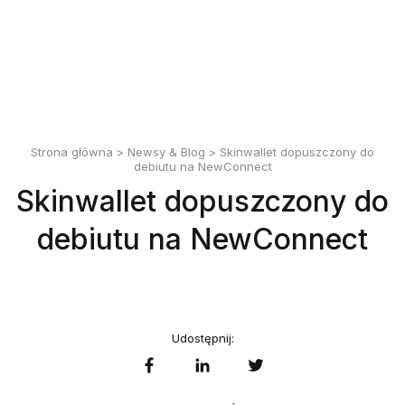
English
Polski
Strona główna
>
Newsy & Blog
> Skinwallet dopuszczony do
debiutu na NewConnect
Skinwallet dopuszczony do
debiutu na NewConnect
Udostępnij: