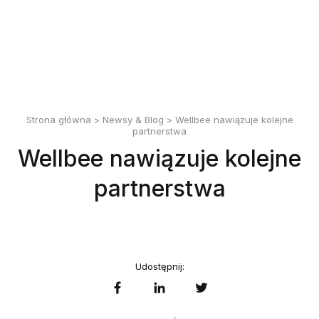
English
Polski
Strona główna
>
Newsy & Blog
> Wellbee nawiązuje kolejne
partnerstwa
Wellbee nawiązuje kolejne
partnerstwa
Udostępnij: