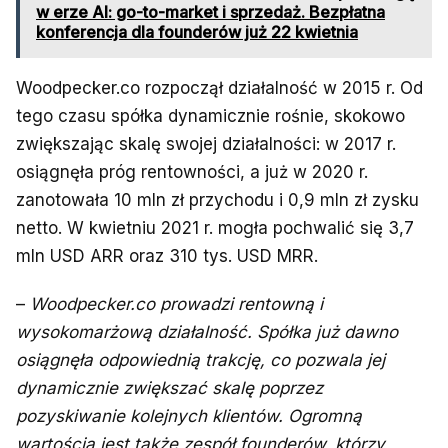
w erze AI: go-to-market i sprzedaż. Bezpłatna
konferencja dla founderów już 22 kwietnia
Woodpecker.co rozpoczął działalność w 2015 r. Od
tego czasu spółka dynamicznie rośnie, skokowo
zwiększając skalę swojej działalności: w 2017 r.
osiągnęła próg rentowności, a już w 2020 r.
zanotowała 10 mln zł przychodu i 0,9 mln zł zysku
netto. W kwietniu 2021 r. mogła pochwalić się 3,7
mln USD ARR oraz 310 tys. USD MRR.
–
Woodpecker.co prowadzi rentowną i
wysokomarżową działalność. Spółka już dawno
osiągnęła odpowiednią trakcję, co pozwala jej
dynamicznie zwiększać skalę poprzez
pozyskiwanie kolejnych klientów. Ogromną
wartością jest także zespół founderów, którzy