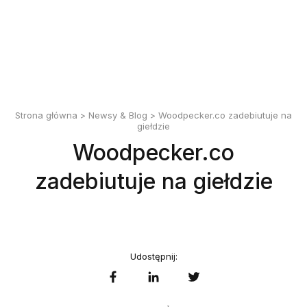
English
Polski
Strona główna
>
Newsy & Blog
> Woodpecker.co zadebiutuje na
giełdzie
Woodpecker.co
zadebiutuje na giełdzie
Udostępnij: