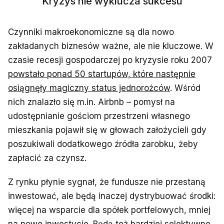
Kryzys nie wyklucza sukcesu
Czynniki makroekonomiczne są dla nowo
zakładanych biznesów ważne, ale nie kluczowe. W
czasie recesji gospodarczej po kryzysie roku 2007
powstało ponad 50 startupów, które następnie
osiągnęły magiczny status jednorożców
. Wśród
nich znalazło się m.in. Airbnb – pomysł na
udostępnianie gościom przestrzeni własnego
mieszkania pojawił się w głowach założycieli gdy
poszukiwali dodatkowego źródła zarobku, żeby
zapłacić za czynsz.
Z rynku płynie sygnał, że fundusze nie przestaną
inwestować, ale będą inaczej dystrybuować środki:
więcej na wsparcie dla spółek portfelowych, mniej