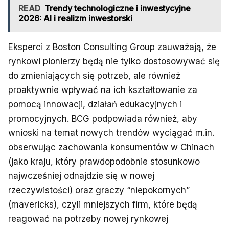
READ
Trendy technologiczne i inwestycyjne
2026: AI i realizm inwestorski
Eksperci z Boston Consulting Group zauważają
, że
rynkowi pionierzy będą nie tylko dostosowywać się
do zmieniających się potrzeb, ale również
proaktywnie wpływać na ich kształtowanie za
pomocą innowacji, działań edukacyjnych i
promocyjnych. BCG podpowiada również, aby
wnioski na temat nowych trendów wyciągać m.in.
obserwując zachowania konsumentów w Chinach
(jako kraju, który prawdopodobnie stosunkowo
najwcześniej odnajdzie się w nowej
rzeczywistości) oraz graczy “niepokornych”
(mavericks), czyli mniejszych firm, które będą
reagować na potrzeby nowej rynkowej