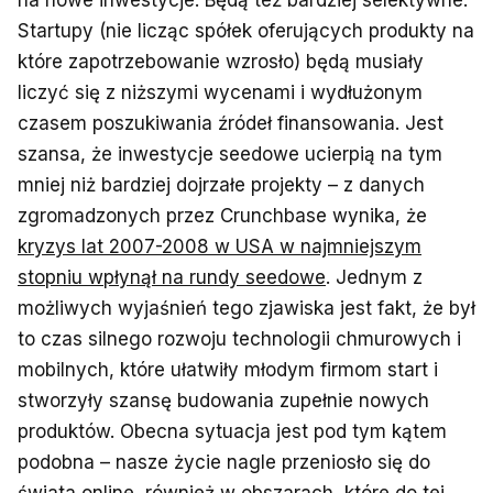
na nowe inwestycje. Będą też bardziej selektywne.
Startupy (nie licząc spółek oferujących produkty na
które zapotrzebowanie wzrosło) będą musiały
liczyć się z niższymi wycenami i wydłużonym
czasem poszukiwania źródeł finansowania. Jest
szansa, że inwestycje seedowe ucierpią na tym
mniej niż bardziej dojrzałe projekty – z danych
zgromadzonych przez Crunchbase wynika, że
kryzys lat 2007-2008 w USA w najmniejszym
stopniu wpłynął na rundy seedowe
. Jednym z
możliwych wyjaśnień tego zjawiska jest fakt, że był
to czas silnego rozwoju technologii chmurowych i
mobilnych, które ułatwiły młodym firmom start i
stworzyły szansę budowania zupełnie nowych
produktów. Obecna sytuacja jest pod tym kątem
podobna – nasze życie nagle przeniosło się do