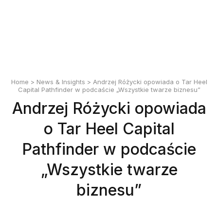
English
Polski
Home
>
News & Insights
> Andrzej Różycki opowiada o Tar Heel
Capital Pathfinder w podcaście „Wszystkie twarze biznesu”
Andrzej Różycki opowiada
o Tar Heel Capital
Pathfinder w podcaście
„Wszystkie twarze
biznesu”