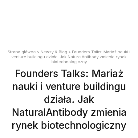
English
Polski
Strona główna
>
Newsy & Blog
> Founders Talks: Mariaż nauki i
venture buildingu działa. Jak NaturalAntibody zmienia rynek
biotechnologiczny
Founders Talks: Mariaż
nauki i venture buildingu
działa. Jak
NaturalAntibody zmienia
rynek biotechnologiczny