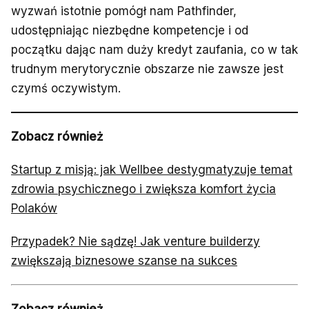
wyzwań istotnie pomógł nam Pathfinder,
udostępniając niezbędne kompetencje i od
początku dając nam duży kredyt zaufania, co w tak
trudnym merytorycznie obszarze nie zawsze jest
czymś oczywistym.
Zobacz również
Startup z misją: jak Wellbee destygmatyzuje temat
zdrowia psychicznego i zwiększa komfort życia
Polaków
Przypadek? Nie sądzę! Jak venture builderzy
zwiększają biznesowe szanse na sukces
Zobacz również