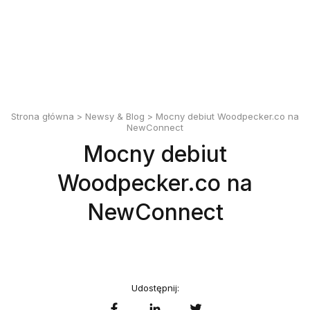
English
Polski
Strona główna
>
Newsy & Blog
> Mocny debiut Woodpecker.co na
NewConnect
Mocny debiut
Woodpecker.co na
NewConnect
Udostępnij: